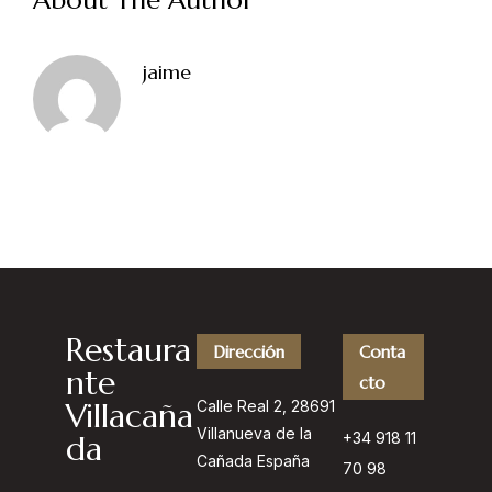
About The Author
Happy Hour: Everyday 2p-6p
Address
Via Serlas 546, 6700 St. Moritz,
jaime
Switzerland
Type of Event
*
Siguiente
Restaura
Dirección
Conta
nte
cto
Villacaña
Calle Real 2, 28691
Villanueva de la
da
+34 918 11
Cañada España
70 98