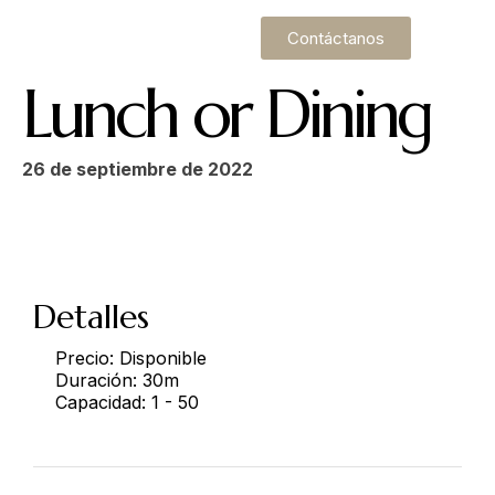
Contáctanos
Lunch or Dining
26 de septiembre de 2022
Make a Reservation
Detalles
Precio:
Disponible
Duración:
30m
Hours
Capacidad:
1 - 50
Monday-Wednesday: 11a-9p
Thursday-Saturday: 11a-10p