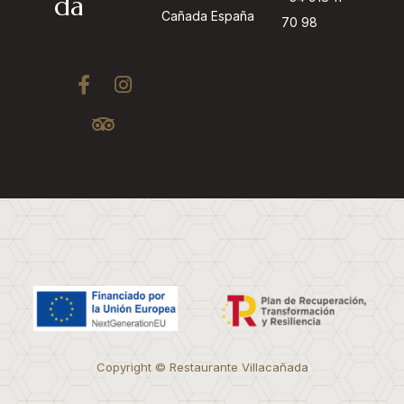
da
Cañada España
70 98
Copyright © Restaurante Villacañada